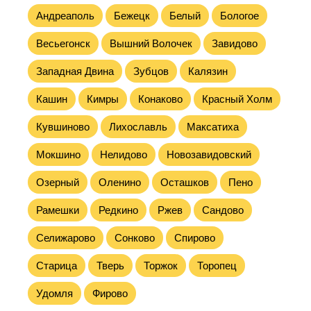
Андреаполь
Бежецк
Белый
Бологое
Весьегонск
Вышний Волочек
Завидово
Западная Двина
Зубцов
Калязин
Кашин
Кимры
Конаково
Красный Холм
Кувшиново
Лихославль
Максатиха
Мокшино
Нелидово
Новозавидовский
Озерный
Оленино
Осташков
Пено
Рамешки
Редкино
Ржев
Сандово
Селижарово
Сонково
Спирово
Старица
Тверь
Торжок
Торопец
Удомля
Фирово