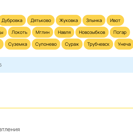
Дубровка
Дятьково
Жуковка
Злынка
Ивот
цы
Локоть
Мглин
Навля
Новозыбков
Погар
Суземка
Супонево
Сураж
Трубчевск
Унеча
6
атления