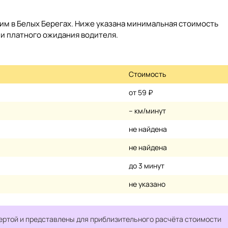
им в Белых Берегах. Ниже указана минимальная стоимость
о и платного ожидания водителя.
Стоимость
от 59 ₽
– км/минут
не найдена
не найдена
до 3 минут
не указано
ертой и представлены для приблизительного расчёта стоимости