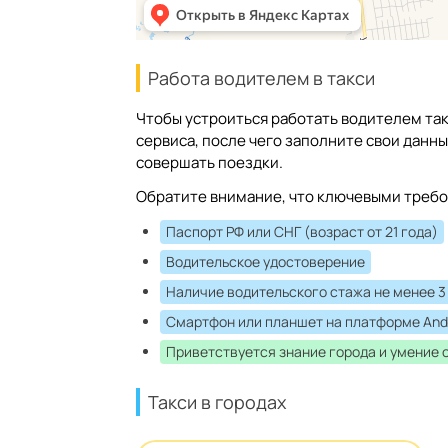
Работа водителем в такси
Чтобы устроиться работать водителем так
сервиса, после чего заполните свои данн
совершать поездки.
Обратите внимание, что ключевыми требо
Паспорт РФ или СНГ (возраст от 21 года)
Водительское удостоверение
Наличие водительского стажа не менее 3
Смартфон или планшет на платформе And
Приветствуется знание города и умение 
Такси в городах