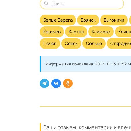
Белые Берега
Брянск
Выгоничи
Карачев
Клетня
Климово
Клин
Почеп
Севск
Сельцо
Стародуб
Информация обновлена:
2024-12-13 01:52:4
Ваши отзывы, комментарии и впеч