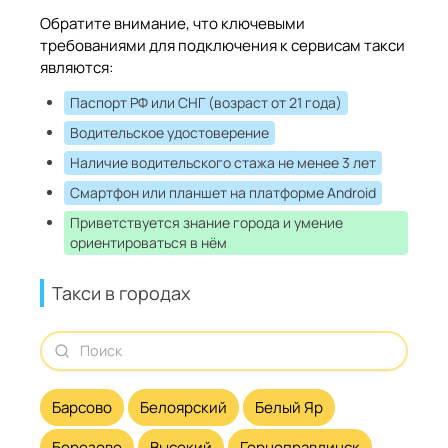
Обратите внимание, что ключевыми
требованиями для подключения к сервисам такси
являются:
Паспорт РФ или СНГ (возраст от 21 года)
Водительское удостоверение
Наличие водительского стажа не менее 3 лет
Смартфон или планшет на платформе Android
Приветствуется знание города и умение
ориентироваться в нём
Такси в городах
Барсово
Белоярский
Белый Яр
Березово
Высокий
Горноправдинск