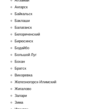
Алзамай
Ангарск
Байкальск
Баклаши
Балаганск
Белореченский
Бирюсинск
Бодайбо
Большой Луг
Бохан
Братск
Вихоревка
Железногорск-Илимский
Жигалово
Залари
Зима