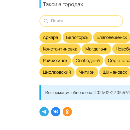
Такси в городах
Архара
Белогорск
Благовещенск
Константиновка
Магдагачи
Новоб
Райчихинск
Свободный
Серышев
Циолковский
Чигири
Шимановск
Информация обновлена:
2024-12-22 05:57: