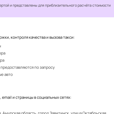
ертой и представлены для приблизительного расчёта стоимости
ки, контроля качества и вызова такси:
ы
ора
ора
 предоставляются по запросу
ые авто
 email и страницы в социальных сетях:
я, Амурская область, город Завитинск, улица Октябрьская,