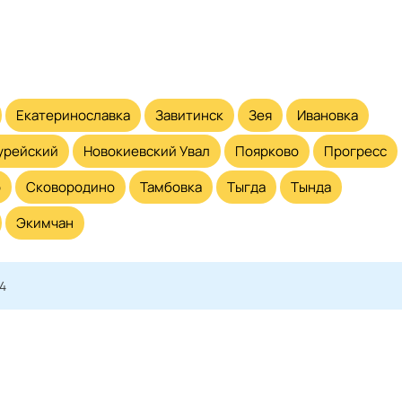
Екатеринославка
Завитинск
Зея
Ивановка
урейский
Новокиевский Увал
Поярково
Прогресс
о
Сковородино
Тамбовка
Тыгда
Тында
Экимчан
14