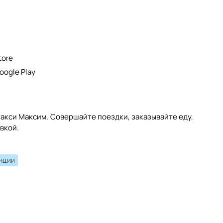
tore
oogle Play
акси Максим. Совершайте поездки, заказывайте еду,
вкой.
анции