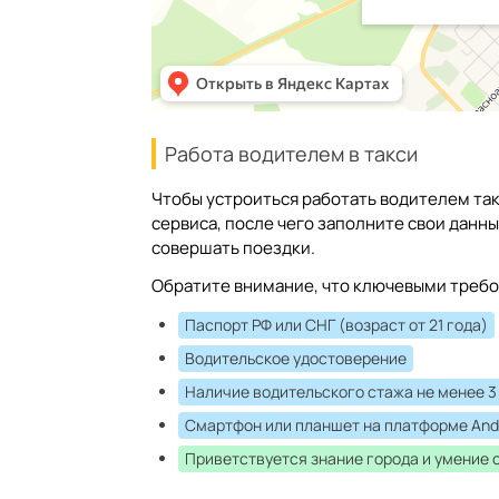
Работа водителем в такси
Чтобы устроиться работать водителем так
сервиса, после чего заполните свои данн
совершать поездки.
Обратите внимание, что ключевыми требо
Паспорт РФ или СНГ (возраст от 21 года)
Водительское удостоверение
Наличие водительского стажа не менее 3
Смартфон или планшет на платформе And
Приветствуется знание города и умение 