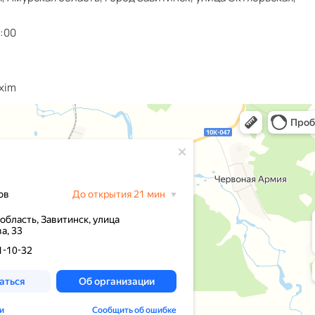
7:00
axim