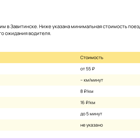
им в Завитинске. Ниже указана минимальная стоимость поез
ого ожидания водителя.
Стоимость
от 55 ₽
– км/минут
8 ₽/км
16 ₽/км
до 5 минут
не указано