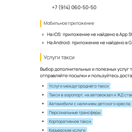
+7 (914) 060-50-50
Мобильное приложение
На iOS:
приложение не найдено в App S
На Android:
приложение не найдено в G
Услуги такси
Выбор дополнительных и полезных услуг т
отправляйте посылки и пользуйтесь доста
Услуги междугороднего такси
Такси в аэропорт, на автовокзал и ЖД ст
Автомобили с наличием детского кресла
Персональные трансферы
Корпоративное такси
Курьерские услуги