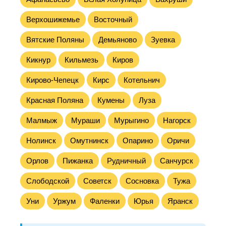
Верхошижемье
Восточный
Вятские Поляны
Демьяново
Зуевка
Кикнур
Кильмезь
Киров
Кирово-Чепецк
Кирс
Котельнич
Красная Поляна
Кумены
Луза
Малмыж
Мураши
Мурыгино
Нагорск
Нолинск
Омутнинск
Опарино
Оричи
Орлов
Пижанка
Рудничный
Санчурск
Слободской
Советск
Сосновка
Тужа
Уни
Уржум
Фаленки
Юрья
Яранск