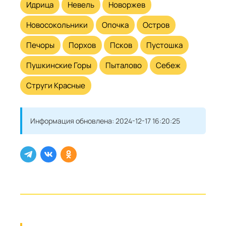
Идрица
Невель
Новоржев
Новосокольники
Опочка
Остров
Печоры
Порхов
Псков
Пустошка
Пушкинские Горы
Пыталово
Себеж
Струги Красные
Информация обновлена:
2024-12-17 16:20:25