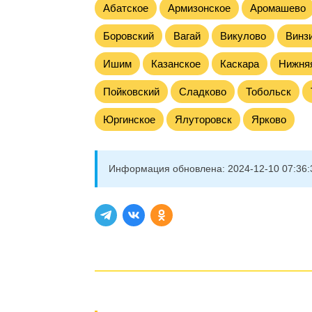
Абатское
Армизонское
Аромашево
Боровский
Вагай
Викулово
Винз
Ишим
Казанское
Каскара
Нижня
Пойковский
Сладково
Тобольск
Юргинское
Ялуторовск
Ярково
Информация обновлена:
2024-12-10 07:36: