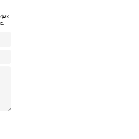
ифах
с.