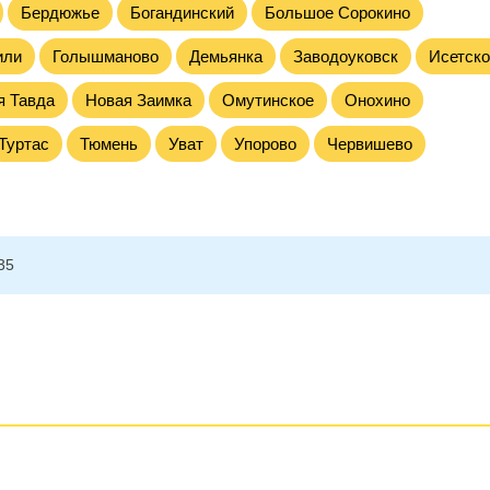
Бердюжье
Богандинский
Большое Сорокино
или
Голышманово
Демьянка
Заводоуковск
Исетско
я Тавда
Новая Заимка
Омутинское
Онохино
Туртас
Тюмень
Уват
Упорово
Червишево
35