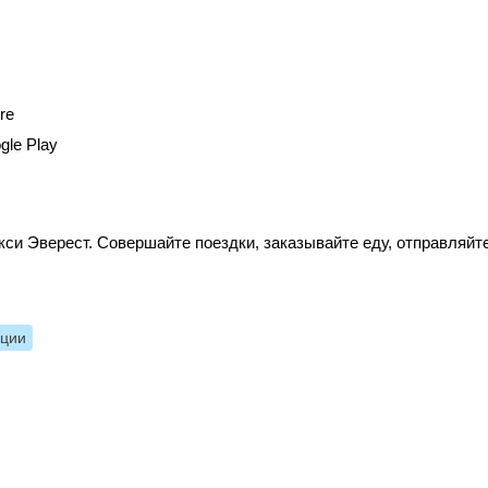
re
gle Play
си Эверест. Совершайте поездки, заказывайте еду, отправляйт
нции