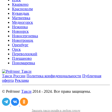
Кваркено
Краснохолм
Кувандык
Матвеевка
Медногорск
Нежинка
Новоорск
Новосергиевка
Новотроицк
Оренбург
Орск
Переволоцкий
Плешаново
Пономаревка
Такси России
Политика конфиденциальности
Публичная
оферта
Реклама
© Рейтинг
Такси
2014 - 2024. Все права защищены.
Заказать такси онлайн в любом городе