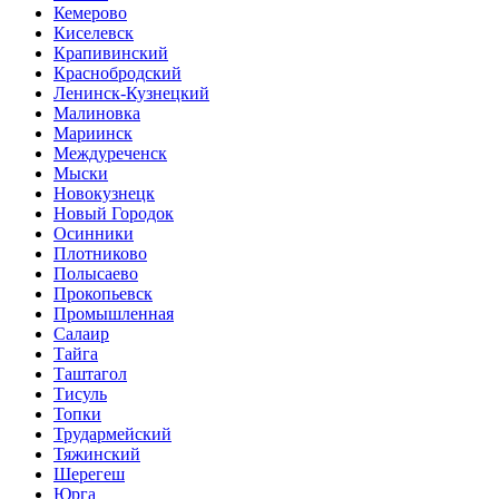
Кемерово
Киселевск
Крапивинский
Краснобродский
Ленинск-Кузнецкий
Малиновка
Мариинск
Междуреченск
Мыски
Новокузнецк
Новый Городок
Осинники
Плотниково
Полысаево
Прокопьевск
Промышленная
Салаир
Тайга
Таштагол
Тисуль
Топки
Трудармейский
Тяжинский
Шерегеш
Юрга