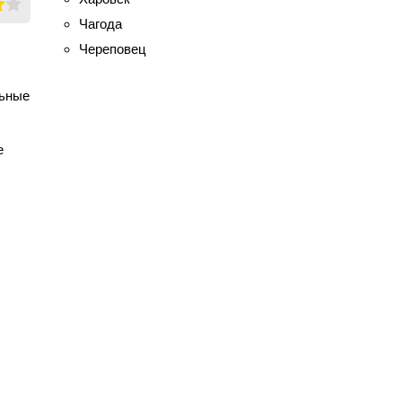
Чагода
Череповец
льные
е