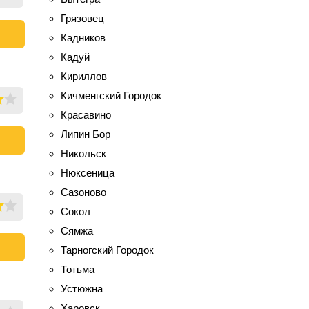
Грязовец
Кадников
Кадуй
Кириллов
Кичменгский Городок
Красавино
Липин Бор
Никольск
Нюксеница
Сазоново
Сокол
Сямжа
Тарногский Городок
Тотьма
Устюжна
Харовск