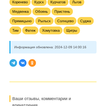
Коренево
Курск
Курчатов
Льгов
Медвенка
Обоянь
Пристень
Прямицыно
Рыльск
Солнцево
Суджа
Тим
Фатеж
Хомутовка
Щигры
Информация обновлена:
2024-12-09 14:00:16
Ваши отзывы, комментарии и
впечатления