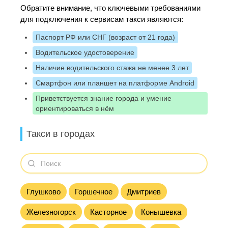
Обратите внимание, что ключевыми требованиями
для подключения к сервисам такси являются:
Паспорт РФ или СНГ (возраст от 21 года)
Водительское удостоверение
Наличие водительского стажа не менее 3 лет
Смартфон или планшет на платформе Android
Приветствуется знание города и умение
ориентироваться в нём
Такси в городах
Глушково
Горшечное
Дмитриев
Железногорск
Касторное
Конышевка