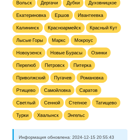
Вольск
Дергачи
Дубки
Духовницкое
Екатериновка
Ершов
Ивантеевка
Калининск
Красноармейск
Красный Кут
Лысые Горы
Маркс
Мокроус
Новоузенск
Новые Бурасы
Озинки
Перелюб
Петровск
Питерка
Приволжский
Пугачев
Романовка
Ртищево
Самойловка
Саратов
Светлый
Сенной
Степное
Татищево
Турки
Хвалынск
Энгельс
Информация обновлена:
2024-12-15 20:55:43