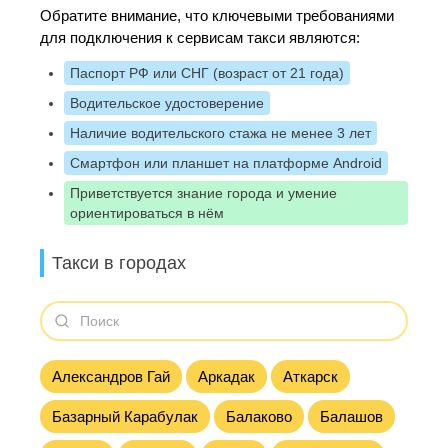
Обратите внимание, что ключевыми требованиями
для подключения к сервисам такси являются:
Паспорт РФ или СНГ (возраст от 21 года)
Водительское удостоверение
Наличие водительского стажа не менее 3 лет
Смартфон или планшет на платформе Android
Приветствуется знание города и умение
ориентироваться в нём
Такси в городах
Александров Гай
Аркадак
Аткарск
Базарный Карабулак
Балаково
Балашов