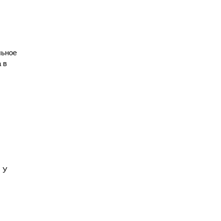
льное
 в
. У