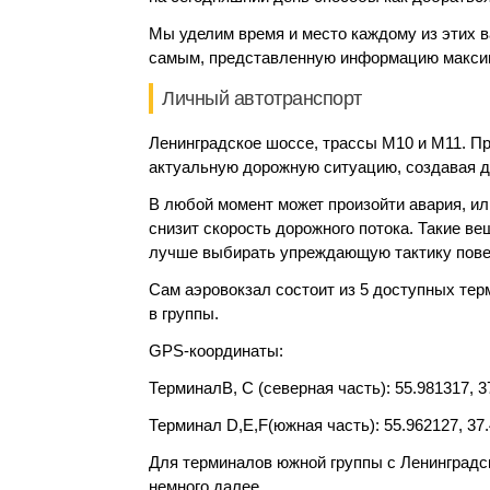
Мы уделим время и место каждому из этих ва
самым, представленную информацию максим
Личный автотранспорт
Ленинградское шоссе, трассы М10 и М11. П
актуальную дорожную ситуацию, создавая д
В любой момент может произойти авария, ил
снизит скорость дорожного потока. Такие в
лучше выбирать упреждающую тактику пове
Сам аэровокзал состоит из 5 доступных тер
в группы.
GPS
-координаты:
Терминал
B
, C (северная часть): 55.981317, 
Терминал D,
E
,
F
(южная часть): 55.962127, 37
Для терминалов южной группы с Ленинградс
немного далее.