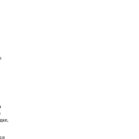
о
а
ы
дке,
ься