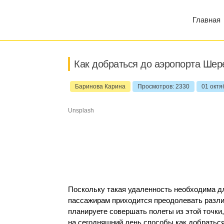
Главная
Как добраться до аэропорта Шер
Баринова Карина
Просмотров: 2330
01 октя
Unsplash
Поскольку такая удаленность необходима д
пассажирам приходится преодолевать разли
планируете совершать полеты из этой точки
на сегодняшний день способы как добратьс