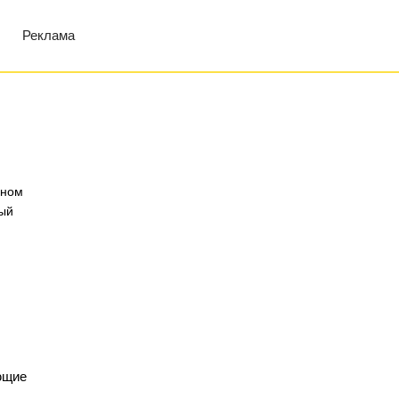
Реклама
чном
ый
ющие