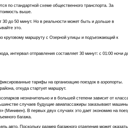
тся по стандартной схеме общественного транспорта. За
стоимость выше.
 30 до 50 минут. Но в реальности может быть и дольше в
ывайте это.
по круговому маршруту с Озерной улицы и подъезжающий к
да, интервал отправления составляет 30 минут: с 01:00 ночи д
фиксированные тарифы на организацию поездок в аэропорты.
района, откуда стартует маршрут.
ксопарков незначительно и в большей степени зависит от класс
ольшинстве случаев будущие авиапассажиры заказывают машин
» (Минивен). В первых двух случаях это дает экономию на поез
ъемного багажа.
дель авто. Поскольку размер багажного отделения может оказат