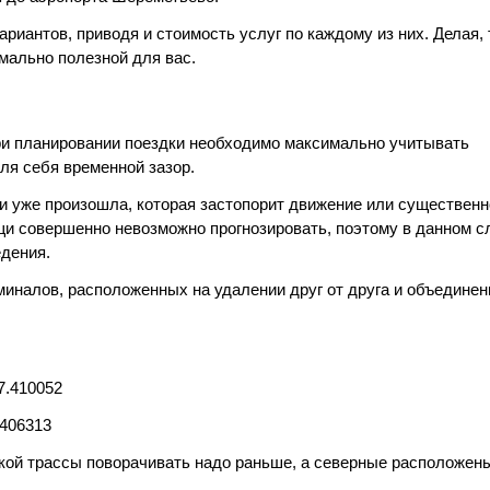
риантов, приводя и стоимость услуг по каждому из них. Делая,
ально полезной для вас.
ри планировании поездки необходимо максимально учитывать
ля себя временной зазор.
и уже произошла, которая застопорит движение или существенн
ещи совершенно невозможно прогнозировать, поэтому в данном с
дения.
миналов, расположенных на удалении друг от друга и объедине
37.410052
.406313
кой трассы поворачивать надо раньше, а северные расположен