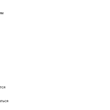
им
тся
аться