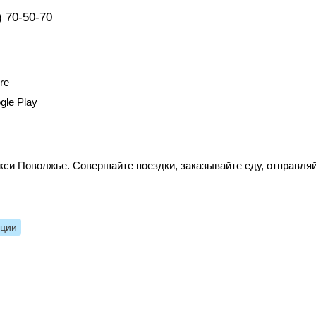
) 70-50-70
re
gle Play
кси Поволжье. Совершайте поездки, заказывайте еду, отправля
нции