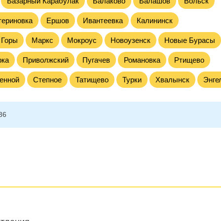
Базарный Карабулак
Балаково
Балашов
Вольск
териновка
Ершов
Ивантеевка
Калининск
 Горы
Маркс
Мокроус
Новоузенск
Новые Бурасы
рка
Приволжский
Пугачев
Романовка
Ртищево
енной
Степное
Татищево
Турки
Хвалынск
Энге
36