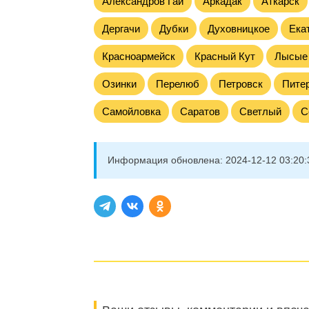
Александров Гай
Аркадак
Аткарск
Дергачи
Дубки
Духовницкое
Ека
Красноармейск
Красный Кут
Лысые
Озинки
Перелюб
Петровск
Пите
Самойловка
Саратов
Светлый
С
Информация обновлена:
2024-12-12 03:20: