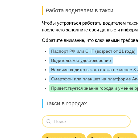
Работа водителем в такси
Чтобы устроиться работать водителем такси
после чего заполните свои данные и информ
Обратите внимание, что ключевыми требова
Паспорт РФ или СНГ (возраст от 21 года)
Водительское удостоверение
Наличие водительского стажа не менее 3 
Смартфон или планшет на платформе And
Приветствуется знание города и умение о
Такси в городах