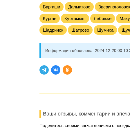
Варгаши
Далматово
Звериноголовс
Курган
Куртамыш
Лебяжье
Маку
Шадринск
Шатрово
Шумиха
Щуч
Информация обновлена:
2024-12-20 00:10:
Ваши отзывы, комментарии и впеч
Поделитесь своими впечатлениями о поездка