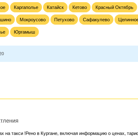
кое
Каргаполье
Катайск
Кетово
Красный Октябрь
шино
Мокроусово
Петухово
Сафакулево
Целинно
ье
Юргамыш
20
атления
х на такси !Рено в Кургане, включая информацию о ценах, тари