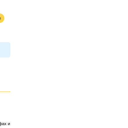
е
фах и