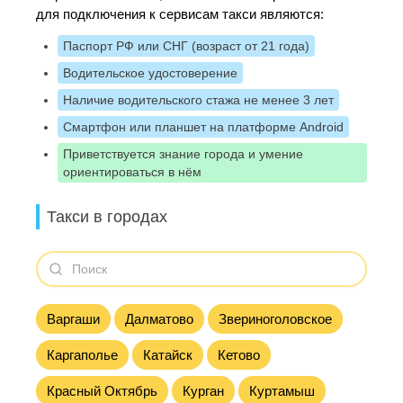
для подключения к сервисам такси являются:
Паспорт РФ или СНГ (возраст от 21 года)
Водительское удостоверение
Наличие водительского стажа не менее 3 лет
Смартфон или планшет на платформе Android
Приветствуется знание города и умение
ориентироваться в нём
Такси в городах
Варгаши
Далматово
Звериноголовское
Каргаполье
Катайск
Кетово
Красный Октябрь
Курган
Куртамыш