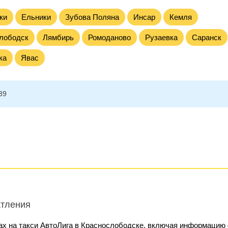
ки
Ельники
Зубова Поляна
Инсар
Кемля
лободск
Лямбирь
Ромоданово
Рузаевка
Саранск
ка
Явас
39
атления
ах на такси АвтоЛига в Краснослободске, включая информацию 