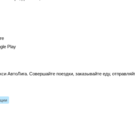
re
gle Play
си АвтоЛига. Совершайте поездки, заказывайте еду, отправляй
нции