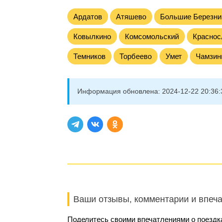
Ардатов
Атяшево
Большие Березни
Ковылкино
Комсомольский
Краснос
Темников
Торбеево
Умет
Чамзин
Информация обновлена:
2024-12-22 20:36:
Ваши отзывы, комментарии и впеч
Поделитесь своими впечатлениями о поездк