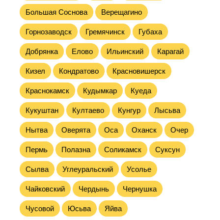
Большая Соснова
Верещагино
Горнозаводск
Гремячинск
Губаха
Добрянка
Елово
Ильинский
Карагай
Кизел
Кондратово
Красновишерск
Краснокамск
Кудымкар
Куеда
Кукуштан
Култаево
Кунгур
Лысьва
Нытва
Оверята
Оса
Оханск
Очер
Пермь
Полазна
Соликамск
Суксун
Сылва
Углеуральский
Усолье
Чайковский
Чердынь
Чернушка
Чусовой
Юсьва
Яйва