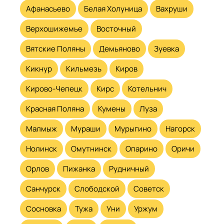
Афанасьево
Белая Холуница
Вахруши
Верхошижемье
Восточный
Вятские Поляны
Демьяново
Зуевка
Кикнур
Кильмезь
Киров
Кирово-Чепецк
Кирс
Котельнич
Красная Поляна
Кумены
Луза
Малмыж
Мураши
Мурыгино
Нагорск
Нолинск
Омутнинск
Опарино
Оричи
Орлов
Пижанка
Рудничный
Санчурск
Слободской
Советск
Сосновка
Тужа
Уни
Уржум