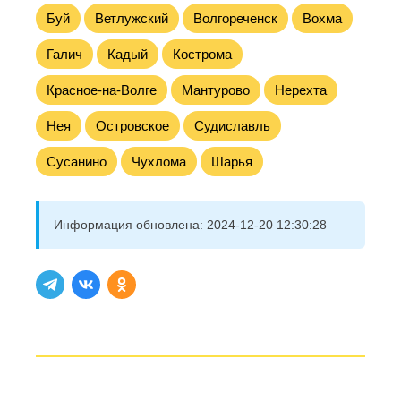
Буй
Ветлужский
Волгореченск
Вохма
Галич
Кадый
Кострома
Красное-на-Волге
Мантурово
Нерехта
Нея
Островское
Судиславль
Сусанино
Чухлома
Шарья
Информация обновлена:
2024-12-20 12:30:28