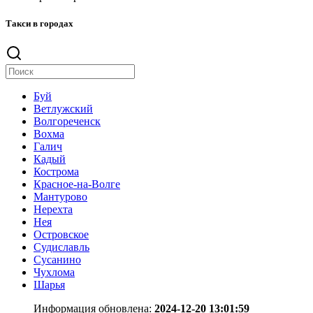
Такси в городах
Буй
Ветлужский
Волгореченск
Вохма
Галич
Кадый
Кострома
Красное-на-Волге
Мантурово
Нерехта
Нея
Островское
Судиславль
Сусанино
Чухлома
Шарья
Информация обновлена:
2024-12-20 13:01:59