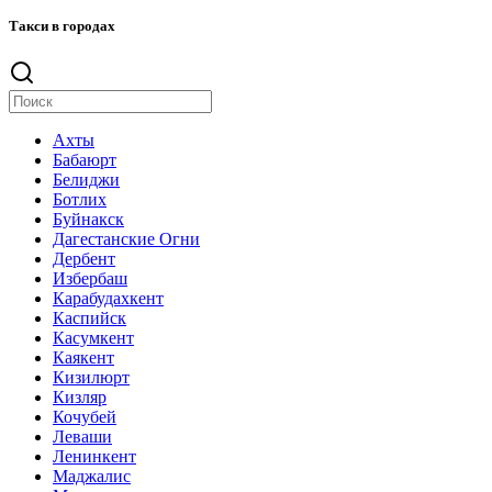
Такси в городах
Ахты
Бабаюрт
Белиджи
Ботлих
Буйнакск
Дагестанские Огни
Дербент
Избербаш
Карабудахкент
Каспийск
Касумкент
Каякент
Кизилюрт
Кизляр
Кочубей
Леваши
Ленинкент
Маджалис