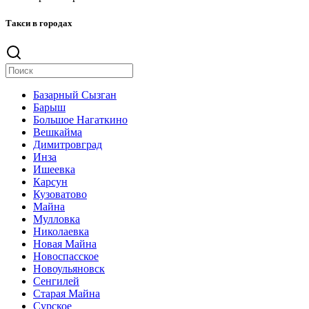
Такси в городах
Базарный Сызган
Барыш
Большое Нагаткино
Вешкайма
Димитровград
Инза
Ишеевка
Карсун
Кузоватово
Майна
Мулловка
Николаевка
Новая Майна
Новоспасское
Новоульяновск
Сенгилей
Старая Майна
Сурское