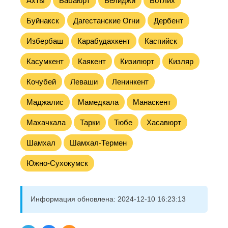
Ахты
Бабаюрт
Белиджи
Ботлих
Буйнакск
Дагестанские Огни
Дербент
Избербаш
Карабудахкент
Каспийск
Касумкент
Каякент
Кизилюрт
Кизляр
Кочубей
Леваши
Ленинкент
Маджалис
Мамедкала
Манаскент
Махачкала
Тарки
Тюбе
Хасавюрт
Шамхал
Шамхал-Термен
Южно-Сухокумск
Информация обновлена:
2024-12-10 16:23:13