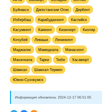
Буйнакск
Дагестанские Огни
Дербент
Избербаш
Карабудахкент
Каспийск
Касумкент
Каякент
Кизилюрт
Кизляр
Кочубей
Леваши
Ленинкент
Маджалис
Мамедкала
Манаскент
Махачкала
Тарки
Тюбе
Хасавюрт
Шамхал
Шамхал-Термен
Южно-Сухокумск
Информация обновлена:
2024-12-17 06:51:05