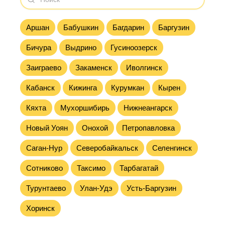
Аршан
Бабушкин
Багдарин
Баргузин
Бичура
Выдрино
Гусиноозерск
Заиграево
Закаменск
Иволгинск
Кабанск
Кижинга
Курумкан
Кырен
Кяхта
Мухоршибирь
Нижнеангарск
Новый Уоян
Онохой
Петропавловка
Саган-Нур
Северобайкальск
Селенгинск
Сотниково
Таксимо
Тарбагатай
Турунтаево
Улан-Удэ
Усть-Баргузин
Хоринск