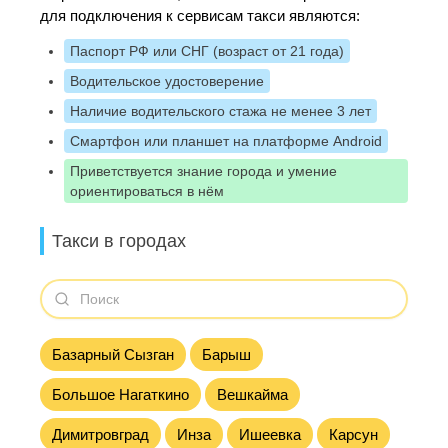
для подключения к сервисам такси являются:
Паспорт РФ или СНГ (возраст от 21 года)
Водительское удостоверение
Наличие водительского стажа не менее 3 лет
Смартфон или планшет на платформе Android
Приветствуется знание города и умение
ориентироваться в нём
Такси в городах
Базарный Сызган
Барыш
Большое Нагаткино
Вешкайма
Димитровград
Инза
Ишеевка
Карсун