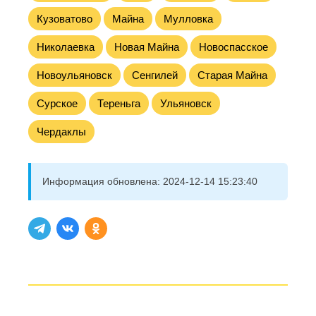
Кузоватово
Майна
Мулловка
Николаевка
Новая Майна
Новоспасское
Новоульяновск
Сенгилей
Старая Майна
Сурское
Тереньга
Ульяновск
Чердаклы
Информация обновлена:
2024-12-14 15:23:40