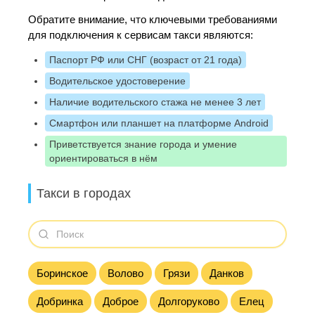
Обратите внимание, что ключевыми требованиями
для подключения к сервисам такси являются:
Паспорт РФ или СНГ (возраст от 21 года)
Водительское удостоверение
Наличие водительского стажа не менее 3 лет
Смартфон или планшет на платформе Android
Приветствуется знание города и умение
ориентироваться в нём
Такси в городах
Боринское
Волово
Грязи
Данков
Добринка
Доброе
Долгоруково
Елец