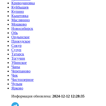
Криводановка
Куйбышев
Купино
Кыштовка
Маслянино
Мошково
Новосибирск
Обь
Ордынское
Прокудское
Сокур
Сузун
Татарск
Тогучин
Убинское
Чаны
Черепаново
Чик
Чистоозерное
Чулым
Ярково
Информация обновлена:
2024-12-12 12:28:35