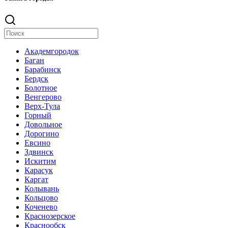
Академгородок
Баган
Барабинск
Бердск
Болотное
Венгерово
Верх-Тула
Горный
Довольное
Дорогино
Евсино
Здвинск
Искитим
Карасук
Каргат
Колывань
Кольцово
Коченево
Краснозерское
Краснообск