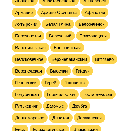
Анапская
Анастасиевская
Апшеронск
Армавир
Архипо-Осиповка
Афипский
Ахтырский
Белая Глина
Белореченск
Березанская
Березовый
Брюховецкая
Варениковская
Васюринская
Великовечное
Верхнебаканский
Витязево
Воронежская
Выселки
Гайдук
Геленджик
Гирей
Головинка
Голубицкая
Горячий Ключ
Гостагаевская
Гулькевичи
Дагомыс
Джубга
Дивноморское
Динская
Должанская
Ейск
Елизаветинская
Знаменский