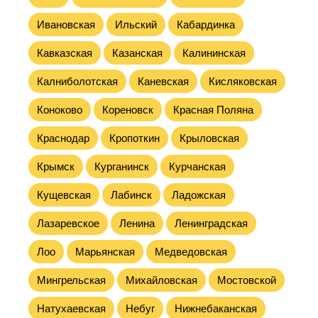
Ивановская
Ильский
Кабардинка
Кавказская
Казанская
Калининская
Калниболотская
Каневская
Кисляковская
Коноково
Кореновск
Красная Поляна
Краснодар
Кропоткин
Крыловская
Крымск
Курганинск
Курчанская
Кущевская
Лабинск
Ладожская
Лазаревское
Ленина
Ленинградская
Лоо
Марьянская
Медведовская
Мингрельская
Михайловская
Мостовской
Натухаевская
Небуг
Нижнебаканская