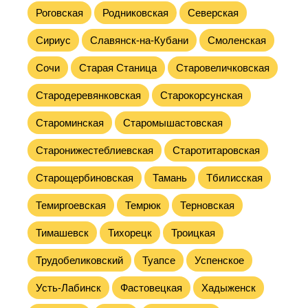
Роговская
Родниковская
Северская
Сириус
Славянск-на-Кубани
Смоленская
Сочи
Старая Станица
Старовеличковская
Стародеревянковская
Старокорсунская
Староминская
Старомышастовская
Старонижестеблиевская
Старотитаровская
Старощербиновская
Тамань
Тбилисская
Темиргоевская
Темрюк
Терновская
Тимашевск
Тихорецк
Троицкая
Трудобеликовский
Туапсе
Успенское
Усть-Лабинск
Фастовецкая
Хадыженск