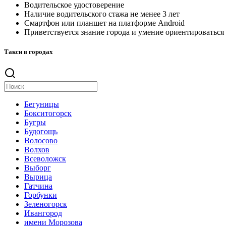
Водительское удостоверение
Наличие водительского стажа не менее 3 лет
Смартфон или планшет на платформе Android
Приветствуется знание города и умение ориентироваться
Такси в городах
Бегуницы
Бокситогорск
Бугры
Будогощь
Волосово
Волхов
Всеволожск
Выборг
Вырица
Гатчина
Горбунки
Зеленогорск
Ивангород
имени Морозова