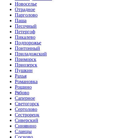
Новоселье
Отрадное
Парголово
Паша
Песочный
Петергоф
Пикалево
Подпорожье
Понтонный
Приладожский
Приморск
Приозерск
Пушкин
Рахья
Романовка
Рощино
Рябово
Саперное
Светогорск
Сертолово
Сестрорецк
Сиверский
Синявино
Сланцы
Сосново