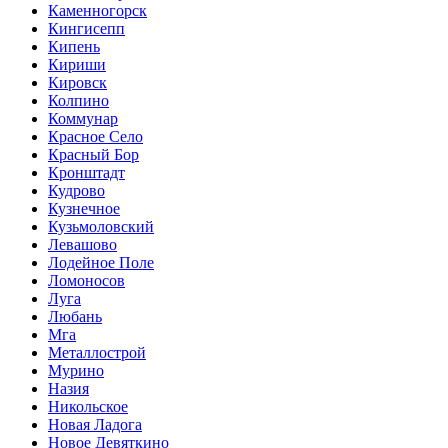
Каменногорск
Кингисепп
Кипень
Кириши
Кировск
Колпино
Коммунар
Красное Село
Красный Бор
Кронштадт
Кудрово
Кузнечное
Кузьмоловский
Левашово
Лодейное Поле
Ломоносов
Луга
Любань
Мга
Металлострой
Мурино
Назия
Никольское
Новая Ладога
Новое Девяткино