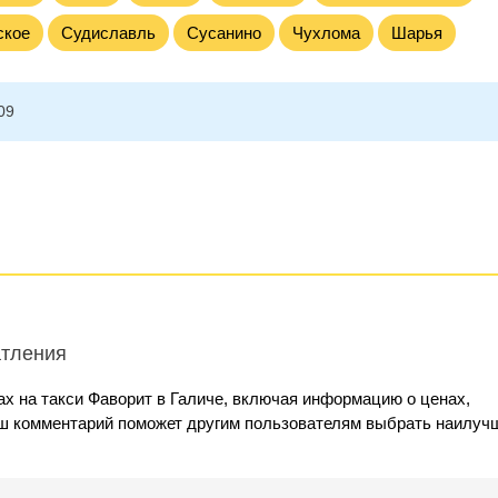
ское
Судиславль
Сусанино
Чухлома
Шарья
09
атления
х на такси Фаворит в Галиче, включая информацию о ценах,
аш комментарий поможет другим пользователям выбрать наилуч