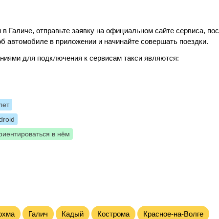
 в Галиче, отправьте заявку на официальном сайте сервиса, по
б автомобиле в приложении и начинайте совершать поездки.
ниями для подключения к сервисам такси являются:
лет
roid
риентироваться в нём
охма
Галич
Кадый
Кострома
Красное-на-Волге