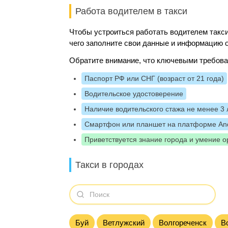
Работа водителем в такси
Чтобы устроиться работать водителем такси
чего заполните свои данные и информацию о
Обратите внимание, что ключевыми требова
Паспорт РФ или СНГ (возраст от 21 года)
Водительское удостоверение
Наличие водительского стажа не менее 3 
Смартфон или планшет на платформе And
Приветствуется знание города и умение о
Такси в городах
Буй
Ветлужский
Волгореченск
В