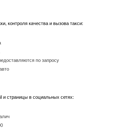
, контроля качества и вызова такси:
а
редоставляются по запросу
авто
l и страницы в социальных сетях:
Галич
00