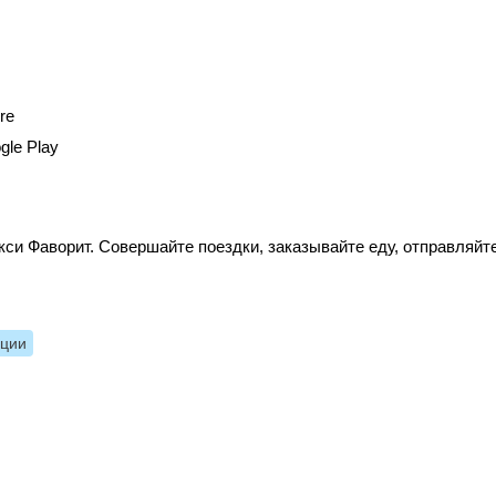
re
gle Play
си Фаворит. Совершайте поездки, заказывайте еду, отправляйт
нции