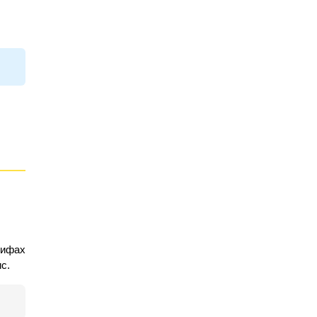
рифах
с.