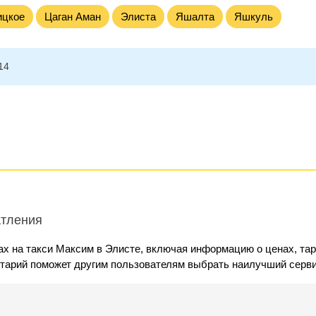
ицкое
Цаган Аман
Элиста
Яшалта
Яшкуль
14
атления
ах на такси Максим в Элисте, включая информацию о ценах, та
нтарий поможет другим пользователям выбрать наилучший серви