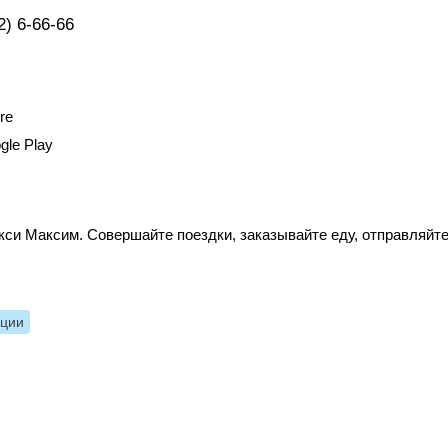
2) 6-66-66
re
gle Play
кси Максим. Совершайте поездки, заказывайте еду, отправляйт
нции