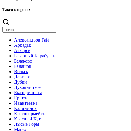
Такси в городах
Александров Гай
Аркадак
Аткарск
Базарный Карабулак
Балаково
Балашов
Вольск
Дергачи
Дубки
Духовницкое
Екатериновка
Ершов
Ивантеевка
Калининск
Красноармейск
Красный Кут
Лысые Горы
Маркс