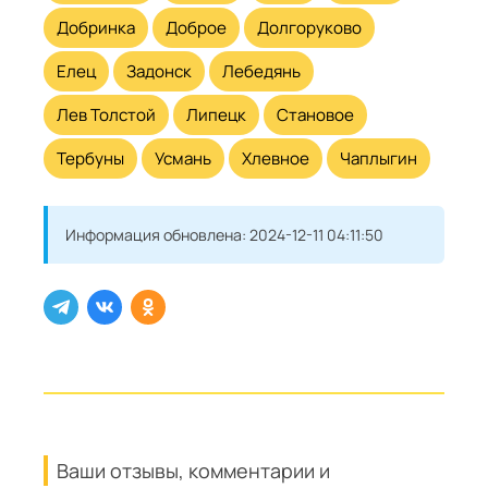
Добринка
Доброе
Долгоруково
Елец
Задонск
Лебедянь
Лев Толстой
Липецк
Становое
Тербуны
Усмань
Хлевное
Чаплыгин
Информация обновлена:
2024-12-11 04:11:50
Ваши отзывы, комментарии и