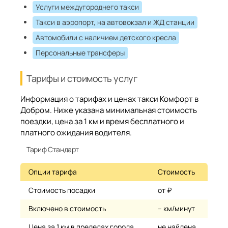
Услуги междугороднего такси
Такси в аэропорт, на автовокзал и ЖД станции
Автомобили с наличием детского кресла
Персональные трансферы
Тарифы и стоимость услуг
Информация о тарифах и ценах такси Комфорт в
Добром. Ниже указана минимальная стоимость
поездки, цена за 1 км и время бесплатного и
платного ожидания водителя.
Тариф Стандарт
Опции тарифа
Стоимость
Стоимость посадки
от ₽
Включено в стоимость
– км/минут
Цена за 1 км в пределах города
не найдена