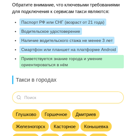
Обратите внимание, что ключевыми требованиями
для подключения к сервисам такси являются:
Паспорт РФ или СНГ (возраст от 21 года)
Водительское удостоверение
Наличие водительского стажа не менее 3 лет
Смартфон или планшет на платформе Android
Приветствуется знание города и умение
ориентироваться в нём
Такси в городах
Глушково
Горшечное
Дмитриев
Железногорск
Касторное
Конышевка