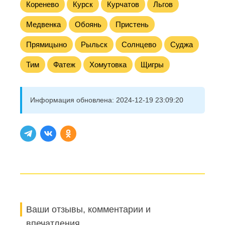
Коренево
Курск
Курчатов
Льгов
Медвенка
Обоянь
Пристень
Прямицыно
Рыльск
Солнцево
Суджа
Тим
Фатеж
Хомутовка
Щигры
Информация обновлена:
2024-12-19 23:09:20
Ваши отзывы, комментарии и
впечатления