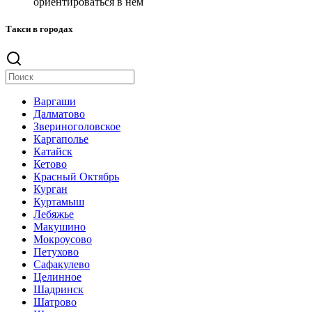
ориентироваться в нём
Такси в городах
Варгаши
Далматово
Звериноголовское
Каргаполье
Катайск
Кетово
Красный Октябрь
Курган
Куртамыш
Лебяжье
Макушино
Мокроусово
Петухово
Сафакулево
Целинное
Шадринск
Шатрово