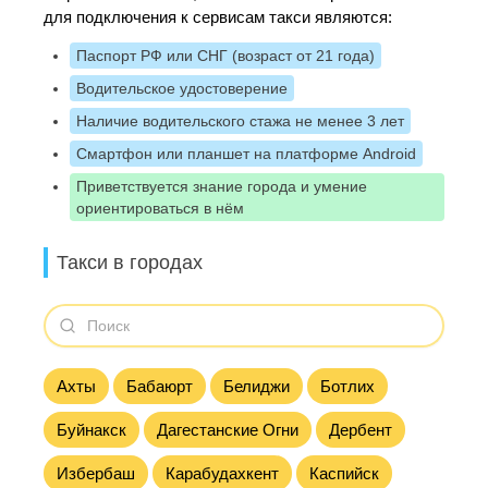
для подключения к сервисам такси являются:
Паспорт РФ или СНГ (возраст от 21 года)
Водительское удостоверение
Наличие водительского стажа не менее 3 лет
Смартфон или планшет на платформе Android
Приветствуется знание города и умение
ориентироваться в нём
Такси в городах
Ахты
Бабаюрт
Белиджи
Ботлих
Буйнакск
Дагестанские Огни
Дербент
Избербаш
Карабудахкент
Каспийск