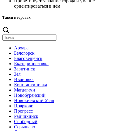
Приветствуется знание города и умение
ориентироваться в нём
Такси в городах
Архара
Белогорск
Благовещенск
Екатеринославка
Завитинск
Зея
Ивановка
Константиновка
Магдагачи
Новобурейский
Новокиевский Увал
Поярково
Прогресс
Райчихинск
Свободный
Серышево