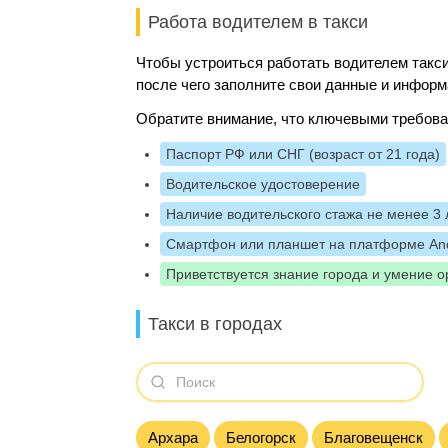
Работа водителем в такси
Чтобы устроиться работать водителем такси
после чего заполните свои данные и информ
Обратите внимание, что ключевыми требова
Паспорт РФ или СНГ (возраст от 21 года)
Водительское удостоверение
Наличие водительского стажа не менее 3 
Смартфон или планшет на платформе And
Приветствуется знание города и умение о
Такси в городах
Архара
Белогорск
Благовещенск