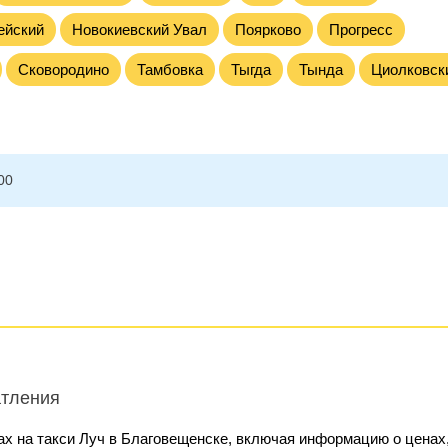
ейский
Новокиевский Увал
Поярково
Прогресс
Сковородино
Тамбовка
Тыгда
Тында
Циолковск
00
атления
ах на такси Луч в Благовещенске, включая информацию о ценах