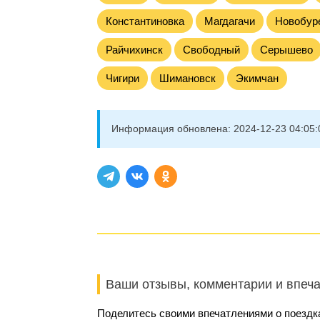
Константиновка
Магдагачи
Новобур
Райчихинск
Свободный
Серышево
Чигири
Шимановск
Экимчан
Информация обновлена:
2024-12-23 04:05:
Ваши отзывы, комментарии и впеч
Поделитесь своими впечатлениями о поездк