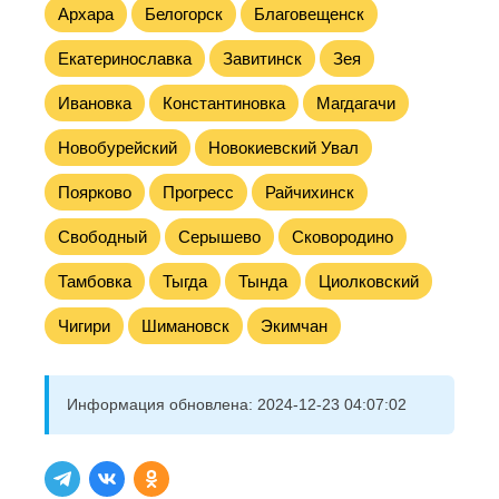
Архара
Белогорск
Благовещенск
Екатеринославка
Завитинск
Зея
Ивановка
Константиновка
Магдагачи
Новобурейский
Новокиевский Увал
Поярково
Прогресс
Райчихинск
Свободный
Серышево
Сковородино
Тамбовка
Тыгда
Тында
Циолковский
Чигири
Шимановск
Экимчан
Информация обновлена:
2024-12-23 04:07:02