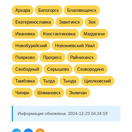
Архара
Белогорск
Благовещенск
Екатеринославка
Завитинск
Зея
Ивановка
Константиновка
Магдагачи
Новобурейский
Новокиевский Увал
Поярково
Прогресс
Райчихинск
Свободный
Серышево
Сковородино
Тамбовка
Тыгда
Тында
Циолковский
Чигири
Шимановск
Экимчан
Информация обновлена:
2024-12-23 04:24:19