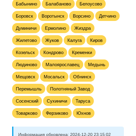
Бабынино
Балабаново
Белоусово
Боровск
Воротынск
Ворсино
Детчино
Думиничи
Ермолино
Жиздра
Жилетово
Жуков
Калуга
Киров
Козельск
Кондрово
Кременки
Людиново
Малоярославец
Медынь
Мещовск
Мосальск
Обнинск
Перемышль
Полотняный Завод
Сосенский
Сухиничи
Таруса
Товарково
Ферзиково
Юхнов
Информация обновлена:
2024-12-20 23:15:02